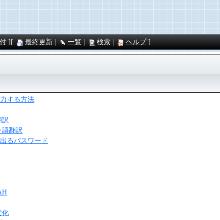
付
最終更新
一覧
検索
ヘルプ
ド
力する方法
翻訳
ャ語翻訳
出るパスワード
AH
変化