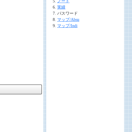
ノート
実績
パスワード
マップ/Absu
マップ/Indi