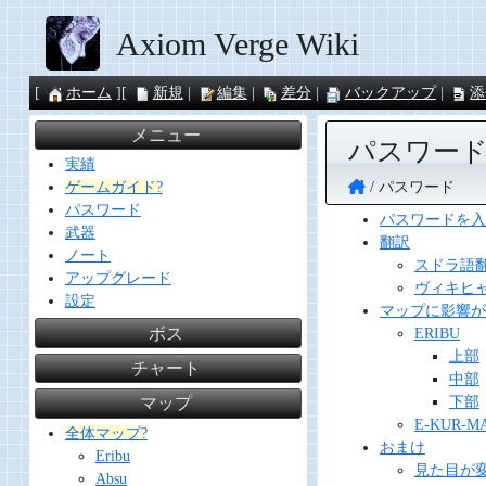
Axiom Verge Wiki
ホーム
新規
編集
差分
バックアップ
添
メニュー
パスワー
実績
パスワード
ゲームガイド?
パスワード
パスワードを入
武器
翻訳
ノート
スドラ語
アップグレード
ヴィキヒ
設定
マップに影響が
ボス
ERIBU
上部
チャート
中部
下部
マップ
E-KUR-M
全体マップ?
おまけ
Eribu
見た目が
Absu