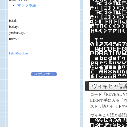
マップ/Kur
total:
-
today:
-
yesterday:
-
now:
-
Edit:MenuBar
スポンサー
ヴィキヒャ語
コード「REVEAL V
EDINで手に入る
スドラ語とセットで
ヴィキヒャ語と英語