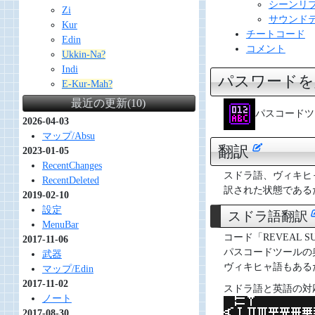
シーンリ
Zi
サウンド
Kur
チートコード
Edin
コメント
Ukkin-Na?
Indi
パスワード
E-Kur-Mah?
最近の更新(10)
パスコードツ
2026-04-03
マップ/Absu
翻訳
2023-01-05
RecentChanges
スドラ語、ヴィキヒ
RecentDeleted
訳された状態である
2019-02-10
設定
スドラ語翻訳
MenuBar
コード「REVEAL S
2017-11-06
パスコードツールの
武器
ヴィキヒャ語もある
マップ/Edin
2017-11-02
スドラ語と英語の対
ノート
2017-08-30